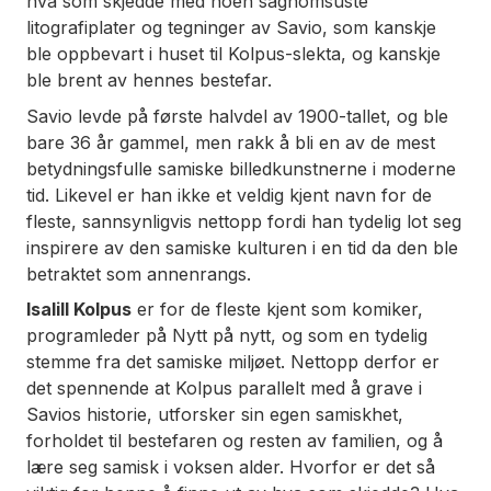
hva som skjedde med noen sagnomsuste
litografiplater og tegninger av Savio, som kanskje
ble oppbevart i huset til Kolpus-slekta, og kanskje
ble brent av hennes bestefar.
Savio levde på første halvdel av 1900-tallet, og ble
bare 36 år gammel, men rakk å bli en av de mest
betydningsfulle samiske billedkunstnerne i moderne
tid. Likevel er han ikke et veldig kjent navn for de
fleste, sannsynligvis nettopp fordi han tydelig lot seg
inspirere av den samiske kulturen i en tid da den ble
betraktet som annenrangs.
Isalill Kolpus
er for de fleste kjent som komiker,
programleder på Nytt på nytt, og som en tydelig
stemme fra det samiske miljøet. Nettopp derfor er
det spennende at Kolpus parallelt med å grave i
Savios historie, utforsker sin egen samiskhet,
forholdet til bestefaren og resten av familien, og å
lære seg samisk i voksen alder. Hvorfor er det så