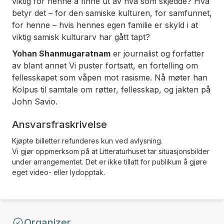
viktig for henne å finne ut av hva som skjedde? Hva
betyr det – for den samiske kulturen, for samfunnet,
for henne – hvis hennes egen familie er skyld i at
viktig samisk kulturarv har gått tapt?
Yohan Shanmugaratnam
er journalist og forfatter
av blant annet
Vi puster fortsatt
, en fortelling om
fellesskapet som våpen mot rasisme. Nå møter han
Kolpus til samtale om røtter, fellesskap, og jakten på
John Savio.
Ansvarsfraskrivelse
Kjøpte billetter refunderes kun ved avlysning.
Vi gjør oppmerksom på at Litteraturhuset tar situasjonsbilder
under arrangementet. Det er ikke tillatt for publikum å gjøre
eget video- eller lydopptak.
Organizer