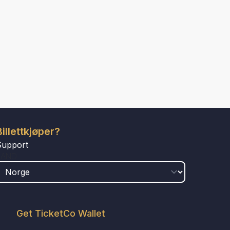
Billettkjøper?
Support
LAND
Get TicketCo Wallet