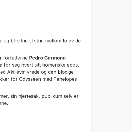
og bli vitne til strid mellom to av de
r forfatterne
Pedro Carmona-
a for seg hvert sitt homeriske epos.
ed Akillevs’ vrede og den blodige
kker for
Odysseen
med Penelopes
omer, sin hjertesak, publikum selv er
nne.