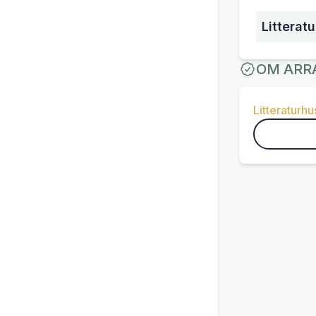
Litterat
OM ARR
Litteraturhu