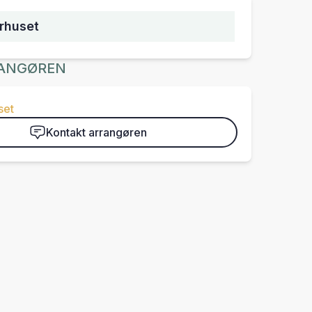
urhuset
ANGØREN
set
Kontakt arrangøren