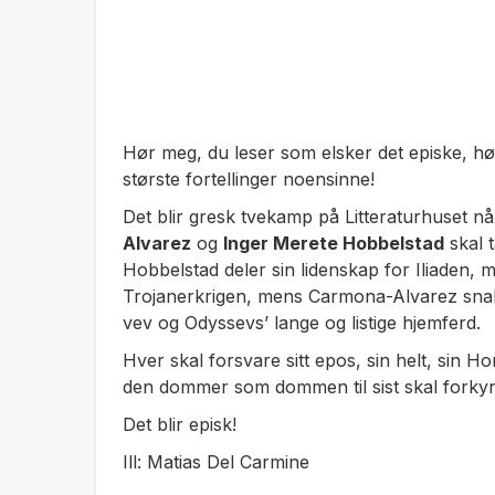
Hør meg, du leser som elsker det episke, hør 
største fortellinger noensinne!
Det blir gresk tvekamp på Litteraturhuset nå
Alvarez
og
Inger Merete Hobbelstad
skal t
Hobbelstad deler sin lidenskap for
Iliaden
, m
Trojanerkrigen, mens Carmona-Alvarez sna
vev og Odyssevs’ lange og listige hjemferd.
Hver skal forsvare sitt epos, sin helt, sin H
den dommer som dommen til sist skal forky
Det blir episk!
Ill: Matias Del Carmine