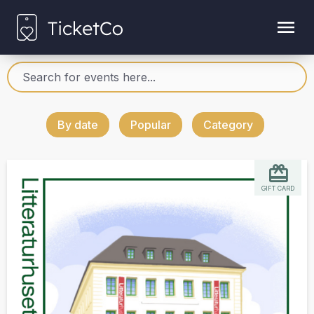
By date
Popular
Category
GIFT CARD