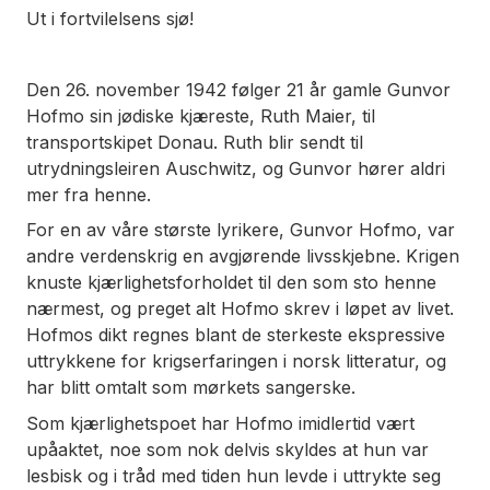
Ut i fortvilelsens sjø!
Den 26. november 1942 følger 21 år gamle Gunvor
Hofmo sin jødiske kjæreste, Ruth Maier, til
transportskipet Donau. Ruth blir sendt til
utrydningsleiren Auschwitz, og Gunvor hører aldri
mer fra henne.
For en av våre største lyrikere, Gunvor Hofmo, var
andre verdenskrig en avgjørende livsskjebne. Krigen
knuste kjærlighetsforholdet til den som sto henne
nærmest, og preget alt Hofmo skrev i løpet av livet.
Hofmos dikt regnes blant de sterkeste ekspressive
uttrykkene for krigserfaringen i norsk litteratur, og
har blitt omtalt som
mørkets sangerske
.
Som kjærlighetspoet har Hofmo imidlertid vært
upåaktet, noe som nok delvis skyldes at hun var
lesbisk og i tråd med tiden hun levde i uttrykte seg