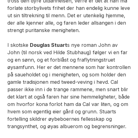
tross den dyre utdannelsen, verre er det at han må
forlate storbylivets frihet der han endelig kunne leve
ut sin tiltrekning til menn. Det er utenkelig hjemme,
der alle kjenner alle, og faren leder allsangen i den
strengt puritanske menigheten.
I skotske
Douglas Stuart
s nye roman
John av
John
(til norsk ved Hilde Stubhaug) følger vi en far
og en sønn, og et forblåst og fraflytningstruet
øysamfunn. Her er det mennene som har kontrollen
på saueholdet og i menigheten, og som holder den
gamle tradisjonen med tweed-veving i hevd. Cal
passer ikke inn i de trange rammene, men snart blir
det klart at også faren har sine hemmeligheter, både
om hvorfor kona forlot ham da Cal var liten, og om
hvem som egentlig eier gård og grunn. Stuarts
fortelling skildrer øybeboernes fellesskap og
trangsynthet, og øyas albuerom og begrensninger.