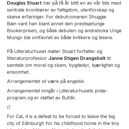
Douglas Stuart
har på få år blitt en av vår tids mest
sentrale kronikører av fattigdom, utenforskap og
skeive erfaringer. For debutromanen
Shuggie
Bain
vant han blant annet den prestisjetunge
Bookerprisen, og både debuten og andreboka
Unge
Mungo
ble omfavnet av både kritikere og lesere.
På Litteraturhuset møter Stuart forfatter og
litteraturprofessor
Janne Stigen Drangsholt
til
samtale om moral og skam, bygdedyr, kjærlighet og
ensomhet.
Arrangementet vil være på engelsk.
Arrangementet inngår i Litteraturhusets pride-
program og er støttet av Bufdir.
//
For Cal, it is a defeat to be forced to leave the big
city of Edinburgh for his childhood home in the tiny