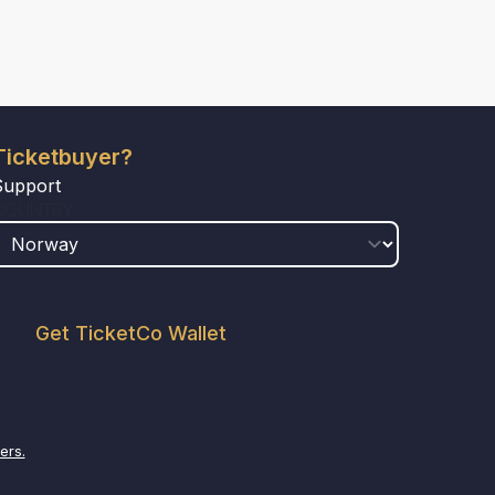
Ticketbuyer?
Support
COUNTRY
Get TicketCo Wallet
ers.