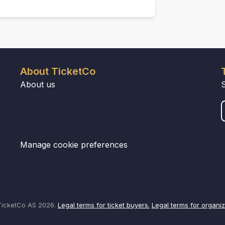
About TicketCo
About us
Manage cookie preferences
icketCo AS 2026.
Legal terms for ticket buyers.
Legal terms for organiz