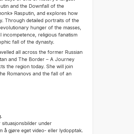
utin and the Downfall of the
 monk» Rasputin, and explores how
. Through detailed portraits of the
 revolutionary hunger of the masses,
l incompetence, religious fanatism
phic fall of the dynasty.
avelled all across the former Russian
stan
and
The Border – A Journey
s the region today. She will join
the Romanovs and the fall of an
.
 situasjonsbilder under
m å gjøre eget video- eller lydopptak.