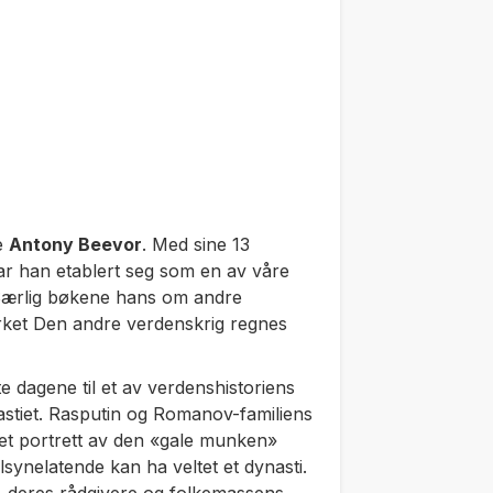
ke
Antony Beevor
. Med sine 13
ar han etablert seg som en av våre
. Særlig bøkene hans om andre
rket
Den andre verdenskrig
regnes
e dagene til et av verdenshistoriens
stiet.
Rasputin og Romanov-familiens
 et portrett av den «gale munken»
ynelatende kan ha veltet et dynasti.