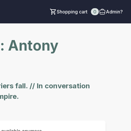
Shopping cart
0
Admin?
: Antony
rs fall. // In conversation
mpire.