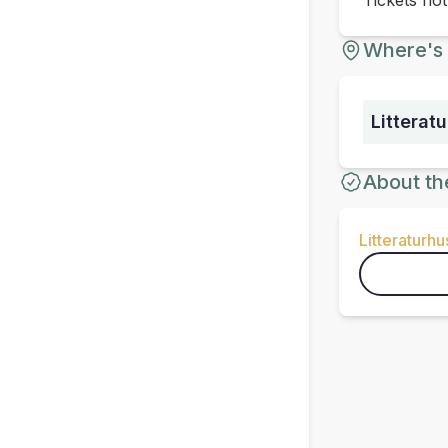
Tickets no
Where's 
Litterat
About th
Litteraturhu