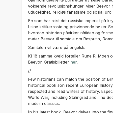
Gjennom detaljerte portretter av keiserpare
voksende revolusjonshunger, viser Beevor h
udugelighet, religiøs fanatisme og sosial uro f
En som har reist det russiske imperiet på kr
I sine kritikerroste og prisvinnende bøker
So
hvordan historien påvirker nåtiden og former
møter Beevor til samtale om Rasputin, Roma
Samtalen vil være på engelsk.
Kl 18 samme kveld forteller Rune R. Moen 
Beevor. Gratisbilletter
her
.
//
Few historians can match the position of Bri
historical book son recent European histor
respected and read writers of history. Espe
World War, including
Stalingrad
and
The Se
modern classics.
In his latest book, Beevor delves into the fin