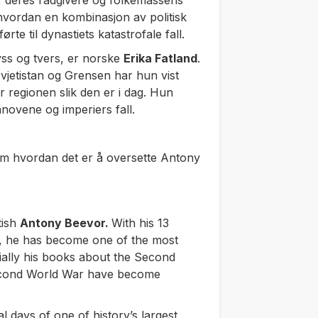
t, deres rådgivere og folkemassens
vordan en kombinasjon av politisk
ørte til dynastiets katastrofale fall.
yss og tvers, er norske
Erika Fatland
.
vjetistan
og
Grensen
har hun vist
 regionen slik den er i dag. Hun
novene og imperiers fall.
om hvordan det er å oversette Antony
tish
Antony Beevor.
With his 13
y, he has become one of the most
cially his books about the Second
cond World War
have become
al days of one of history’s largest