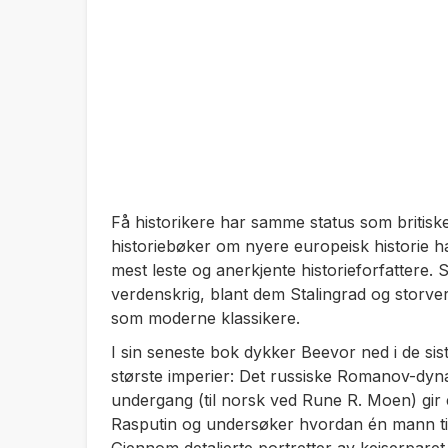
Få historikere har samme status som britis
historiebøker om nyere europeisk historie h
mest leste og anerkjente historieforfattere
verdenskrig, blant dem
Stalingrad
og storve
som moderne klassikere.
I sin seneste bok dykker Beevor ned i de sist
største imperier: Det russiske Romanov-dyna
undergang
(til norsk ved Rune R. Moen) gir
Rasputin og undersøker hvordan én mann tils