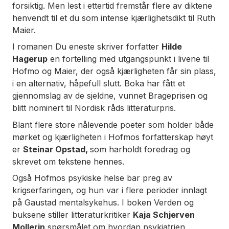
forsiktig. Men lest i ettertid fremstår flere av diktene
henvendt til et du som intense kjærlighetsdikt til Ruth
Maier.
I romanen
Du eneste
skriver forfatter
Hilde
Hagerup
en fortelling med utgangspunkt i livene til
Hofmo og Maier, der også kjærligheten får sin plass,
i en alternativ, håpefull slutt. Boka har fått et
gjennomslag av de sjeldne, vunnet Brageprisen og
blitt nominert til Nordisk råds litteraturpris.
Blant flere store nålevende poeter som holder både
mørket og kjærligheten i Hofmos forfatterskap høyt
er
Steinar Opstad,
som harholdt foredrag og
skrevet om tekstene hennes.
Også Hofmos psykiske helse bar preg av
krigserfaringen, og hun var i flere perioder innlagt
på Gaustad mentalsykehus. I boken
Verden og
buksene
stiller litteraturkritiker
Kaja Schjerven
Mollerin
spørsmålet om hvordan psykiatrien