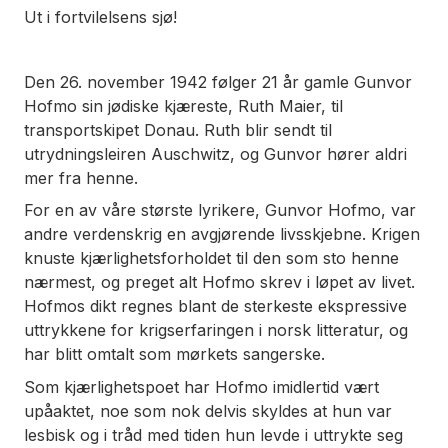
Ut i fortvilelsens sjø!
Den 26. november 1942 følger 21 år gamle Gunvor
Hofmo sin jødiske kjæreste, Ruth Maier, til
transportskipet Donau. Ruth blir sendt til
utrydningsleiren Auschwitz, og Gunvor hører aldri
mer fra henne.
For en av våre største lyrikere, Gunvor Hofmo, var
andre verdenskrig en avgjørende livsskjebne. Krigen
knuste kjærlighetsforholdet til den som sto henne
nærmest, og preget alt Hofmo skrev i løpet av livet.
Hofmos dikt regnes blant de sterkeste ekspressive
uttrykkene for krigserfaringen i norsk litteratur, og
har blitt omtalt som
mørkets sangerske
.
Som kjærlighetspoet har Hofmo imidlertid vært
upåaktet, noe som nok delvis skyldes at hun var
lesbisk og i tråd med tiden hun levde i uttrykte seg