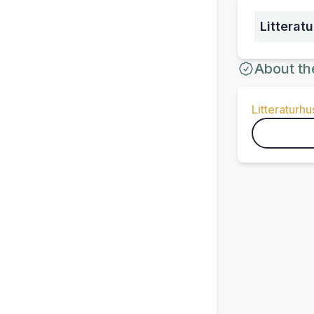
Litterat
About th
Litteraturhu