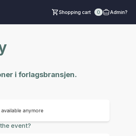
Shopping cart
0
Admin?
y
oner i forlagsbransjen.
t available anymore
the event?