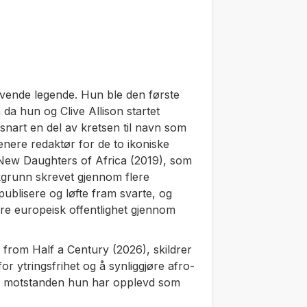
vende legende. Hun ble den første
 da hun og Clive Allison startet
 snart en del av kretsen til navn som
ere redaktør for de to ikoniske
New Daughters of Africa
(2019), som
kgrunn skrevet gjennom flere
ublisere og løfte fram svarte, og
ørre europeisk offentlighet gjennom
gs from Half a Century
(2026), skildrer
r ytringsfrihet og å synliggjøre afro-
om motstanden hun har opplevd som