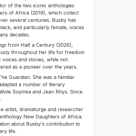
tor of the two iconic anthologies
rs of Africa
(2019), which collect
over several centuries. Busby has
lack, and particularly female, voices
many decades.
ings from Half a Century
(2026),
ly throughout her life for freedom
 voices and stories, while not
ered as a pioneer over the years.
The Guardian. She was a familiar
adapted a number of literary
, Wole Soyinka and Jean Rhys. Since
.
e artist, dramaturge and researcher
s anthology
New Daughters of Africa
.
ion about Busby's contribution to
ry life.