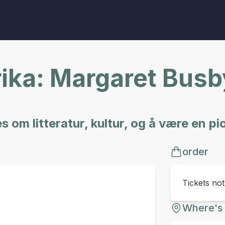
rika: Margaret Busb
 om litteratur, kultur, og å være en pi
order
Tickets no
Where's 