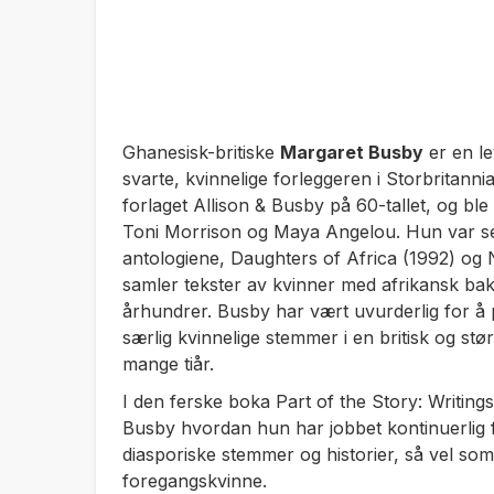
Ghanesisk-britiske
Margaret Busby
er en le
svarte, kvinnelige forleggeren i Storbritannia
forlaget Allison & Busby på 60-tallet, og ble
Toni Morrison og Maya Angelou. Hun var sen
antologiene,
Daughters of Africa
(1992) og
samler tekster av kvinner med afrikansk ba
århundrer. Busby har vært uvurderlig for å p
særlig kvinnelige stemmer i en britisk og st
mange tiår.
I den ferske boka
Part of the Story: Writin
Busby hvordan hun har jobbet kontinuerlig fo
diasporiske stemmer og historier, så vel s
foregangskvinne.