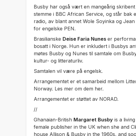
Busby har også vært en mangeårig skribent
stemme i BBC African Service, og står bak e
radio, av blant annet Wole Soyinka og Jean
for engelske PEN.
Brasilianske
Deise Faria Nunes
er performa
bosatt i Norge. Hun er inkludert i Busbys an
møtes Busby og Nunes til samtale om Busbys 
kultur- og litteraturliv.
Samtalen vil være på engelsk.
Arrangementet er et samarbeid mellom Litte
Norway. Les mer om dem her.
Arrangementet er støttet av NORAD.
//
Ghanaian-British
Margaret Busby
is a livin
female publisher in the UK when she and Cli
house Allison & Busby in the 1960s, and so