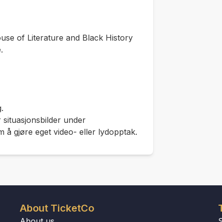
use of Literature and Black History
.
.
 situasjonsbilder under
m å gjøre eget video- eller lydopptak.
About TicketCo
About us